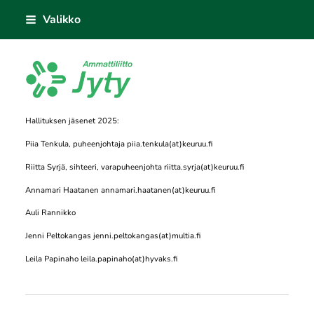
Siirry
Valikko
sivun
sisältöön
Jyty - Keuruu ry
Hallituksen jäsenet 2025:
Piia Tenkula, puheenjohtaja piia.tenkula(at)keuruu.fi
Riitta Syrjä, sihteeri, varapuheenjohta riitta.syrja(at)keuruu.fi
Annamari Haatanen annamari.haatanen(at)keuruu.fi
Auli Rannikko
Jenni Peltokangas jenni.peltokangas(at)multia.fi
Leila Papinaho leila.papinaho(at)hyvaks.fi